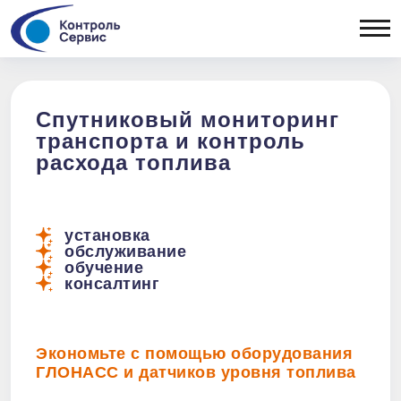
ОТРАСЛЕВЫЕ РЕШЕНИЯ
Сельхозтехника
ОБОРУДОВАНИЕ
Спецтехника
Легковой
Бортовые
Спутниковый мониторинг
коммерческий
контроллеры
транспорта и контроль
ПОРТФ
транспорт
Датчики уровня
расхода топлива
Рефрижераторы
топлива
Топливозаправщики
Периферия
Дизельные генераторы
Тахографы
Тепловозы
установка
обслуживание
Вывоз ТБО
обучение
консалтинг
Экономьте с помощью оборудования
ГЛОНАСС и датчиков уровня топлива