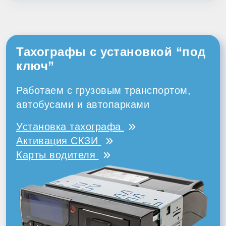
Тахографы с установкой “под
ключ”
Работаем с грузовым транспортом,
автобусами и автопарками
Установка тахографа
Активация СКЗИ
Карты водителя