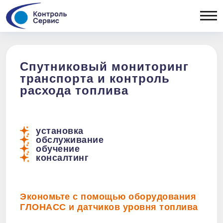
ОТРАСЛЕВЫЕ РЕШЕНИЯ
Сельхозтехника
ОБОРУДОВАНИЕ
Спецтехника
Легковой
Бортовые
Спутниковый мониторинг
коммерческий
контроллеры
транспорта и контроль
ПОРТФ
транспорт
Датчики уровня
расхода топлива
Рефрижераторы
топлива
Топливозаправщики
Периферия
Дизельные генераторы
Тахографы
Тепловозы
установка
обслуживание
Вывоз ТБО
обучение
консалтинг
Экономьте с помощью оборудования
ГЛОНАСС и датчиков уровня топлива