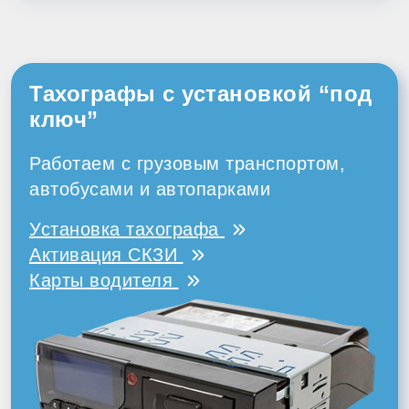
Тахографы с установкой “под
ключ”
Работаем с грузовым транспортом,
автобусами и автопарками
Установка тахографа
Активация СКЗИ
Карты водителя