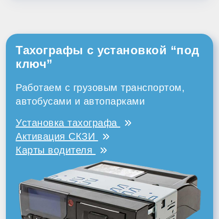
Тахографы с установкой “под
ключ”
Работаем с грузовым транспортом,
автобусами и автопарками
Установка тахографа
Активация СКЗИ
Карты водителя