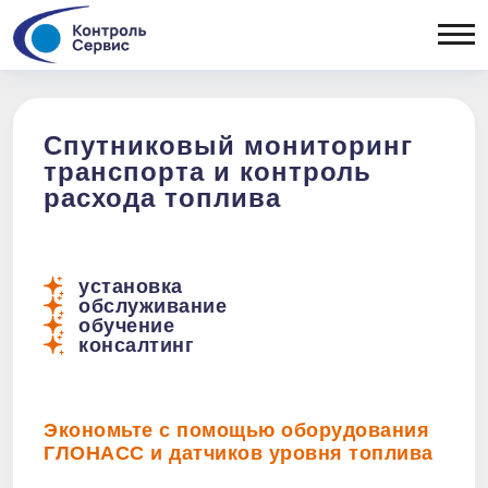
ОТРАСЛЕВЫЕ РЕШЕНИЯ
Сельхозтехника
ОБОРУДОВАНИЕ
Спецтехника
Легковой
Бортовые
Спутниковый мониторинг
коммерческий
контроллеры
транспорта и контроль
ПОРТФ
транспорт
Датчики уровня
расхода топлива
Рефрижераторы
топлива
Топливозаправщики
Периферия
Дизельные генераторы
Тахографы
Тепловозы
установка
обслуживание
Вывоз ТБО
обучение
консалтинг
Экономьте с помощью оборудования
ГЛОНАСС и датчиков уровня топлива