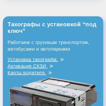
Тахографы с установкой “под
ключ”
Работаем с грузовым транспортом,
автобусами и автопарками
Установка тахографа
Активация СКЗИ
Карты водителя