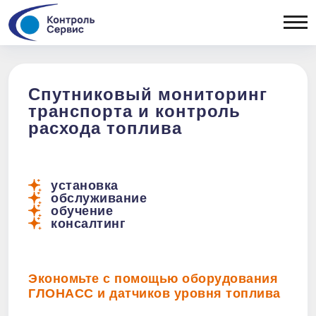
ОТРАСЛЕВЫЕ РЕШЕНИЯ
Сельхозтехника
ОБОРУДОВАНИЕ
Спецтехника
Легковой
Бортовые
Спутниковый мониторинг
коммерческий
контроллеры
транспорта и контроль
ПОРТФ
транспорт
Датчики уровня
расхода топлива
Рефрижераторы
топлива
Топливозаправщики
Периферия
Дизельные генераторы
Тахографы
Тепловозы
установка
обслуживание
Вывоз ТБО
обучение
консалтинг
Экономьте с помощью оборудования
ГЛОНАСС и датчиков уровня топлива