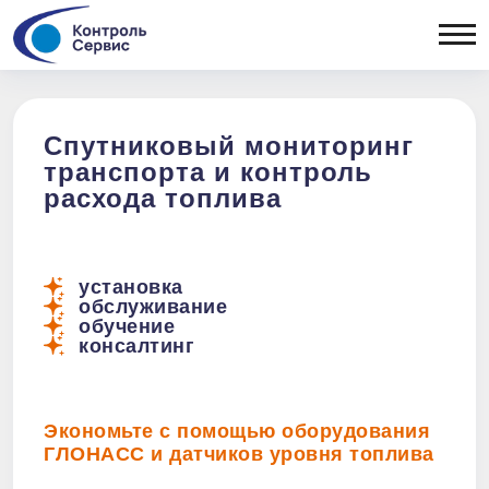
ОТРАСЛЕВЫЕ РЕШЕНИЯ
Сельхозтехника
ОБОРУДОВАНИЕ
Спецтехника
Легковой
Бортовые
Спутниковый мониторинг
коммерческий
контроллеры
транспорта и контроль
ПОРТФ
транспорт
Датчики уровня
расхода топлива
Рефрижераторы
топлива
Топливозаправщики
Периферия
Дизельные генераторы
Тахографы
Тепловозы
установка
обслуживание
Вывоз ТБО
обучение
консалтинг
Экономьте с помощью оборудования
ГЛОНАСС и датчиков уровня топлива