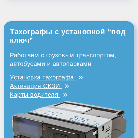
Тахографы с установкой “под
ключ”
Работаем с грузовым транспортом,
автобусами и автопарками
Установка тахографа
Активация СКЗИ
Карты водителя